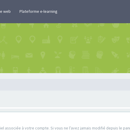
te web
Plateforme e-learning
l associée à votre compte. Si vous ne l’avez jamais modifié depuis le pannea