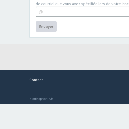
de courriel que vous avez spécifiée lors de votre inscr
Envoyer
Contact
e-orthophonie.fr