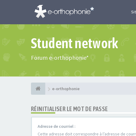
Si
Student network
Forum e-orthophonie*
e-orthophonie
RÉINITIALISER LE MOT DE PASSE
Adresse de courriel :
Cette adresse doit correspondre à l’adresse de courrie