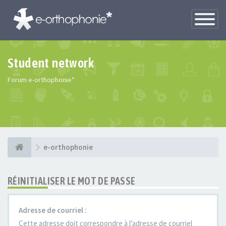
Toggle
Navigatio
Student network
Forum e-orthophonie*
e-orthophonie
RÉINITIALISER LE MOT DE PASSE
Adresse de courriel :
Cette adresse doit correspondre à l’adresse de courriel