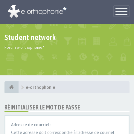
Toggle
Navigatio
Student network
Forum e-orthophonie*
e-orthophonie
RÉINITIALISER LE MOT DE PASSE
Adresse de courriel :
Cette adresse doit correspondre à l’adresse de courriel